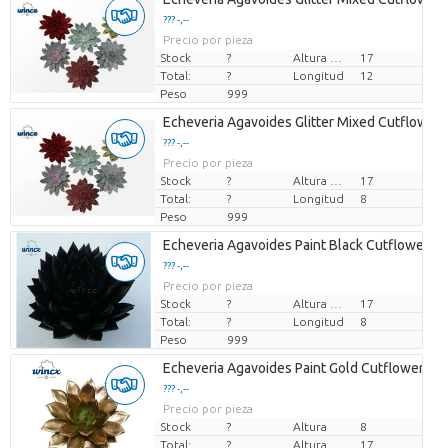
??? -,--
Precio por pieza
Stock
?
Altura de transporte
17
Total:
?
Longitud
12
Peso
999
Echeveria Agavoides Glitter Mixed Cutflower (
??? -,--
Precio por pieza
Stock
?
Altura de transporte
17
Total:
?
Longitud
8
Peso
999
Echeveria Agavoides Paint Black Cutflower W
??? -,--
Precio por pieza
Stock
?
Altura de transporte
17
Total:
?
Longitud
8
Peso
999
Echeveria Agavoides Paint Gold Cutflower W
??? -,--
Precio por pieza
Stock
?
Altura
8
Total:
?
Altura de transporte
17