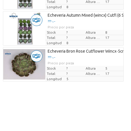
Total:
?
Altura de transporte
17
Longitud
8
Echeveria Autumn Mixed (wincx) Cutfl (6 Spcs
??? -,--
Precio por pieza
Stock
?
Altura
8
Total:
?
Altura de transporte
17
Longitud
8
Echeveria Bron Rose Cutflower Wincx-5cm
??? -,--
Precio por pieza
Stock
?
Altura
5
Total:
?
Altura de transporte
17
Longitud
5