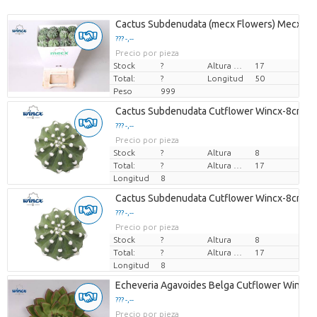
Cactus Subdenudata (mecx Flowers) Mecx-e
??? -,--
Precio por pieza
Stock
?
Altura de transporte
17
Total:
?
Longitud
50
Peso
999
Cactus Subdenudata Cutflower Wincx-8cm
??? -,--
Precio por pieza
Stock
?
Altura
8
Total:
?
Altura de transporte
17
Longitud
8
Cactus Subdenudata Cutflower Wincx-8cm
??? -,--
Precio por pieza
Stock
?
Altura
8
Total:
?
Altura de transporte
17
Longitud
8
Echeveria Agavoides Belga Cutflower Wincx
??? -,--
Precio por pieza