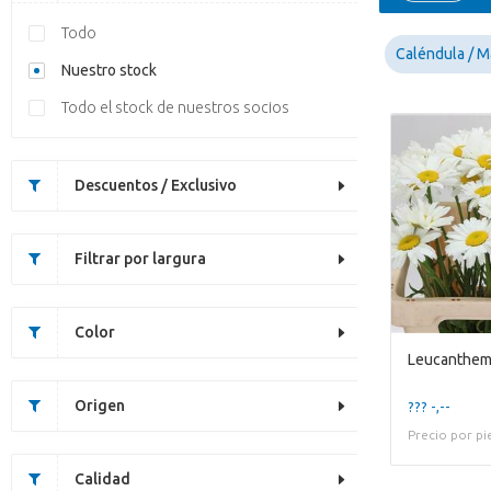
Todo
Caléndula / Ma
Nuestro stock
Todo el stock de nuestros socios
Descuentos / Exclusivo
Filtrar por largura
Color
Leucanthem
Origen
??? -,--
Precio por pi
Calidad