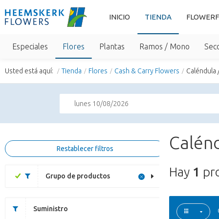
INICIO
TIENDA
FLOWERF
Especiales
Flores
Plantas
Ramos / Mono
Sec
Usted está aquí:
Tienda
Flores
Cash & Carry Flowers
Caléndula /
lunes 10/08/2026
Calénd
Restablecer filtros
Hay
1
pr
Grupo de productos
Suministro