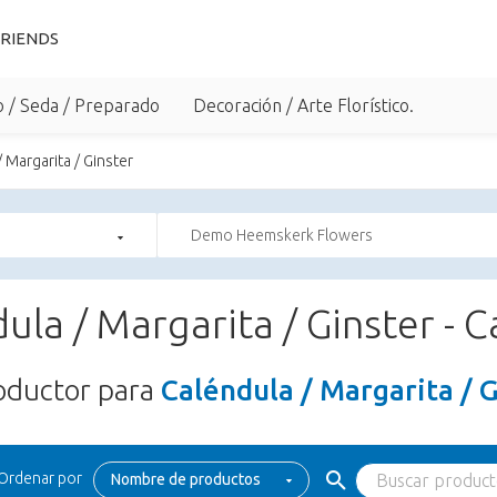
RIENDS
o / Seda / Preparado
Decoración / Arte Florístico.
 Margarita / Ginster
Demo Heemskerk Flowers
ula / Margarita / Ginster - 
oductor para
Caléndula / Margarita / G
Ordenar por
Nombre de productos