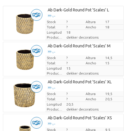
Ab Dark-Gold Round Pot 'Scales' L
??? -,--
Stock
Precio por pieza
?
Altura
17
Total:
?
Ancho
18
Longitud
18
Productor
dekker decorations
Ab Dark-Gold Round Pot 'Scales' M
??? -,--
Stock
Precio por pieza
?
Altura
14,5
Total:
?
Ancho
15
Longitud
15
Productor
dekker decorations
Ab Dark-Gold Round Pot 'Scales' XL
??? -,--
Stock
Precio por pieza
?
Altura
19,5
Total:
?
Ancho
20,5
Longitud
20,5
Productor
dekker decorations
Ab Dark-Gold Round Pot 'Scales' XS
??? -,--
Stock
Precio por pieza
?
Altura
9,5