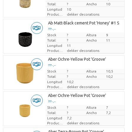
Total:
?
Ancho
10
Longitud
10
Productor
dekker decorations
Ab Matt-Black cement Pot 'Honey' #1 S
??? -,--
Stock
Precio por pieza
?
Altura
9
Total:
?
Ancho
11
Longitud
11
Productor
dekker decorations
Aber Ochre-Yellow Pot 'Groove'
??? -,--
Stock
Precio por pieza
?
Altura
10,5
Total:
?
Ancho
10,2
Longitud
10,2
Productor
dekker decorations
Aber Ochre-Yellow Pot 'Groove'
??? -,--
Stock
Precio por pieza
?
Altura
7
Total:
?
Ancho
7,2
Longitud
7,2
Productor
dekker decorations
Aber Terra-Brown Pot 'Groove'