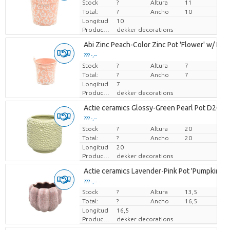
Stock
Precio por pieza
?
Altura
11
Total:
?
Ancho
10
Longitud
10
Productor
dekker decorations
Abi Zinc Peach-Color Zinc Pot 'Flower' w/ Handl
??? -,--
Stock
Precio por pieza
?
Altura
7
Total:
?
Ancho
7
Longitud
7
Productor
dekker decorations
Actie ceramics Glossy-Green Pearl Pot D20
??? -,--
Stock
Precio por pieza
?
Altura
20
Total:
?
Ancho
20
Longitud
20
Productor
dekker decorations
Actie ceramics Lavender-Pink Pot 'Pumpkin' D
??? -,--
Stock
Precio por pieza
?
Altura
13,5
Total:
?
Ancho
16,5
Longitud
16,5
Productor
dekker decorations