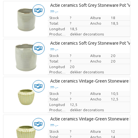
Actie ceramics Soft Grey Stoneware Pot 'Verg
??? -,--
Stock
Precio por pieza
?
Altura
18
Total:
?
Ancho
18,5
Longitud
18,5
Productor
dekker decorations
Actie ceramics Soft Grey Stoneware Pot 'Verg
??? -,--
Stock
Precio por pieza
?
Altura
20
Total:
?
Ancho
20
Longitud
20
Productor
dekker decorations
Actie ceramics Vintage-Green Stoneware Pot '
??? -,--
Stock
Precio por pieza
?
Altura
10,5
Total:
?
Ancho
12,5
Longitud
12,5
Productor
dekker decorations
Actie ceramics Vintage-Green Stoneware Pot '
??? -,--
Stock
Precio por pieza
?
Altura
12
Total:
?
Ancho
14