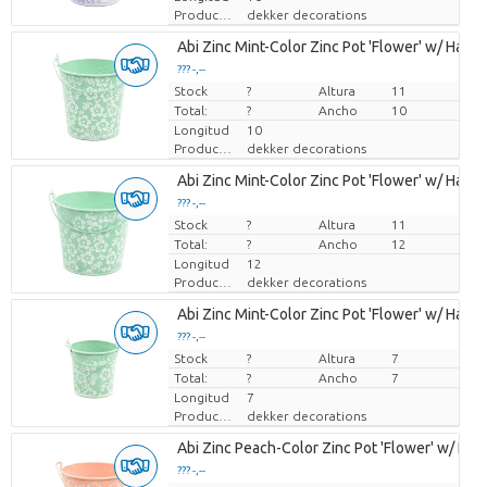
Productor
dekker decorations
Abi Zinc Mint-Color Zinc Pot 'Flower' w/ Handle
??? -,--
Stock
Precio por pieza
?
Altura
11
Total:
?
Ancho
10
Longitud
10
Productor
dekker decorations
Abi Zinc Mint-Color Zinc Pot 'Flower' w/ Handle
??? -,--
Stock
Precio por pieza
?
Altura
11
Total:
?
Ancho
12
Longitud
12
Productor
dekker decorations
Abi Zinc Mint-Color Zinc Pot 'Flower' w/ Handle
??? -,--
Stock
Precio por pieza
?
Altura
7
Total:
?
Ancho
7
Longitud
7
Productor
dekker decorations
Abi Zinc Peach-Color Zinc Pot 'Flower' w/ Handl
??? -,--