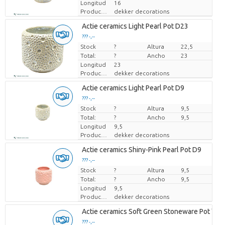
Longitud
16
Productor
dekker decorations
Actie ceramics Light Pearl Pot D23
??? -,--
Stock
Precio por pieza
?
Altura
22,5
Total:
?
Ancho
23
Longitud
23
Productor
dekker decorations
Actie ceramics Light Pearl Pot D9
??? -,--
Stock
Precio por pieza
?
Altura
9,5
Total:
?
Ancho
9,5
Longitud
9,5
Productor
dekker decorations
Actie ceramics Shiny-Pink Pearl Pot D9
??? -,--
Stock
Precio por pieza
?
Altura
9,5
Total:
?
Ancho
9,5
Longitud
9,5
Productor
dekker decorations
Actie ceramics Soft Green Stoneware Pot 'Ver
??? -,--