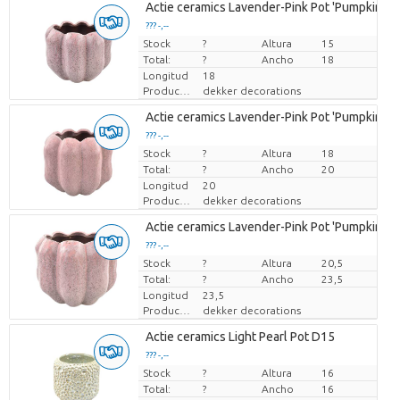
Actie ceramics Lavender-Pink Pot 'Pumpkin' D
??? -,--
Stock
Precio por pieza
?
Altura
15
Total:
?
Ancho
18
Longitud
18
Productor
dekker decorations
Actie ceramics Lavender-Pink Pot 'Pumpkin' D
??? -,--
Stock
Precio por pieza
?
Altura
18
Total:
?
Ancho
20
Longitud
20
Productor
dekker decorations
Actie ceramics Lavender-Pink Pot 'Pumpkin' D
??? -,--
Stock
Precio por pieza
?
Altura
20,5
Total:
?
Ancho
23,5
Longitud
23,5
Productor
dekker decorations
Actie ceramics Light Pearl Pot D15
??? -,--
Stock
Precio por pieza
?
Altura
16
Total:
?
Ancho
16