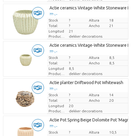
Actie ceramics Vintage-White Stoneware Pot '
??? -,--
Stock
Precio por pieza
?
Altura
18
Total:
?
Ancho
21
Longitud
21
Productor
dekker decorations
Actie ceramics Vintage-White Stoneware Pot '
??? -,--
Stock
Precio por pieza
?
Altura
8,5
Total:
?
Ancho
8,5
Longitud
8,5
Productor
dekker decorations
Actie planter Driftwood Pot Whitewash
??? -,--
Stock
Precio por pieza
?
Altura
14
Total:
?
Ancho
20
Longitud
20
Productor
dekker decorations
Actie Pot Spring Beige Dolomite Pot 'Magna' (O
??? -,--
Stock
Precio por pieza
?
Altura
10,5