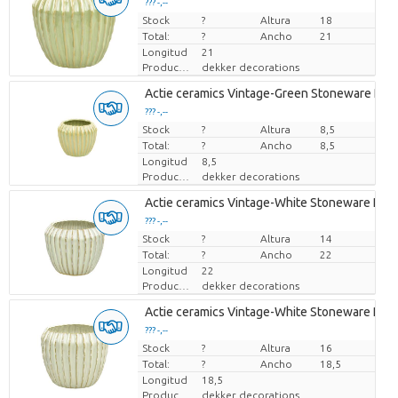
??? -,--
Stock
Precio por pieza
?
Altura
18
Total:
?
Ancho
21
Longitud
21
Productor
dekker decorations
Actie ceramics Vintage-Green Stoneware Pot '
??? -,--
Stock
Precio por pieza
?
Altura
8,5
Total:
?
Ancho
8,5
Longitud
8,5
Productor
dekker decorations
Actie ceramics Vintage-White Stoneware Pot '
??? -,--
Stock
Precio por pieza
?
Altura
14
Total:
?
Ancho
22
Longitud
22
Productor
dekker decorations
Actie ceramics Vintage-White Stoneware Pot '
??? -,--
Stock
Precio por pieza
?
Altura
16
Total:
?
Ancho
18,5
Longitud
18,5
Productor
dekker decorations