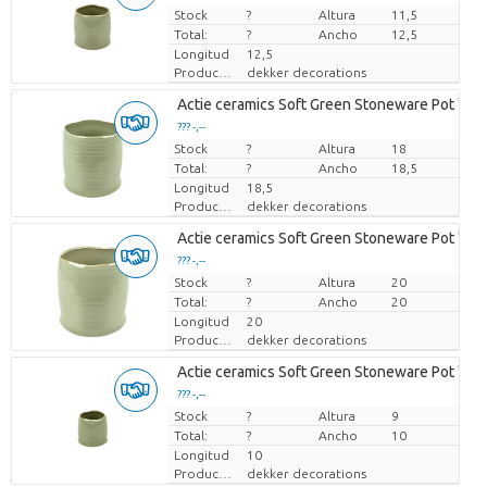
Stock
Precio por pieza
?
Altura
11,5
Total:
?
Ancho
12,5
Longitud
12,5
Productor
dekker decorations
Actie ceramics Soft Green Stoneware Pot 'Ver
??? -,--
Stock
Precio por pieza
?
Altura
18
Total:
?
Ancho
18,5
Longitud
18,5
Productor
dekker decorations
Actie ceramics Soft Green Stoneware Pot 'Ver
??? -,--
Stock
Precio por pieza
?
Altura
20
Total:
?
Ancho
20
Longitud
20
Productor
dekker decorations
Actie ceramics Soft Green Stoneware Pot 'Ver
??? -,--
Stock
Precio por pieza
?
Altura
9
Total:
?
Ancho
10
Longitud
10
Productor
dekker decorations