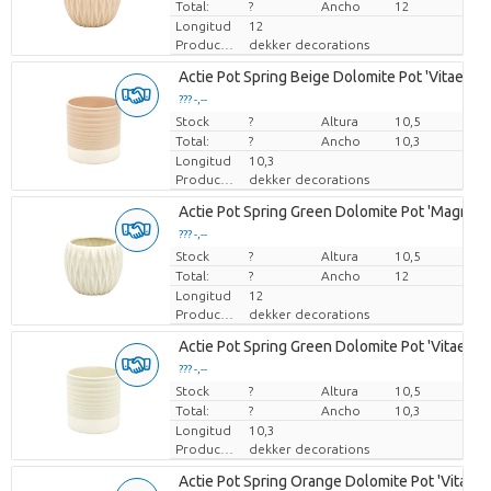
Total:
?
Ancho
12
Longitud
12
Productor
dekker decorations
Actie Pot Spring Beige Dolomite Pot 'Vitae' (Or.
??? -,--
Stock
Precio por pieza
?
Altura
10,5
Total:
?
Ancho
10,3
Longitud
10,3
Productor
dekker decorations
Actie Pot Spring Green Dolomite Pot 'Magna' (O
??? -,--
Stock
Precio por pieza
?
Altura
10,5
Total:
?
Ancho
12
Longitud
12
Productor
dekker decorations
Actie Pot Spring Green Dolomite Pot 'Vitae' (Or.
??? -,--
Stock
Precio por pieza
?
Altura
10,5
Total:
?
Ancho
10,3
Longitud
10,3
Productor
dekker decorations
Actie Pot Spring Orange Dolomite Pot 'Vitae' (O