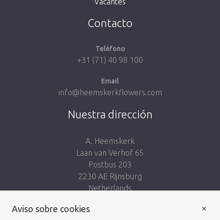
Vacantes
Volver a la tienda
Contacto
Teléfono
+31 (71) 40 98 100
Email
info@heemskerkflowers.com
Nuestra dirección
A. Heemskerk
Laan van Verhof 65
Postbus 203
2230 AE Rijnsburg
Netherlands
×
Síguenos:
Aviso sobre cookies