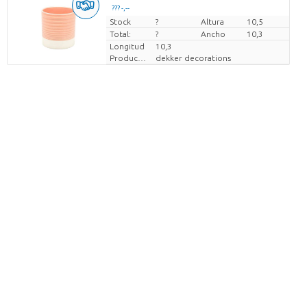
??? -,--
Stock
Precio por pieza
?
Altura
10,5
Total:
?
Ancho
10,3
Longitud
10,3
Productor
dekker decorations