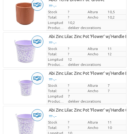
??? -,--
Stock
Precio por pieza
?
Altura
10,5
Total:
?
Ancho
10,2
Longitud
10,2
Productor
dekker decorations
Abi Zinc Lilac Zinc Pot 'Flower' w/ Handle ES-
??? -,--
Stock
Precio por pieza
?
Altura
11
Total:
?
Ancho
12
Longitud
12
Productor
dekker decorations
Abi Zinc Lilac Zinc Pot 'Flower' w/ Handle ES-6
??? -,--
Stock
Precio por pieza
?
Altura
7
Total:
?
Ancho
7
Longitud
7
Productor
dekker decorations
Abi Zinc Lilac Zinc Pot 'Flower' w/ Handle Orc
??? -,--
Stock
Precio por pieza
?
Altura
11
Total:
?
Ancho
10
Longitud
10