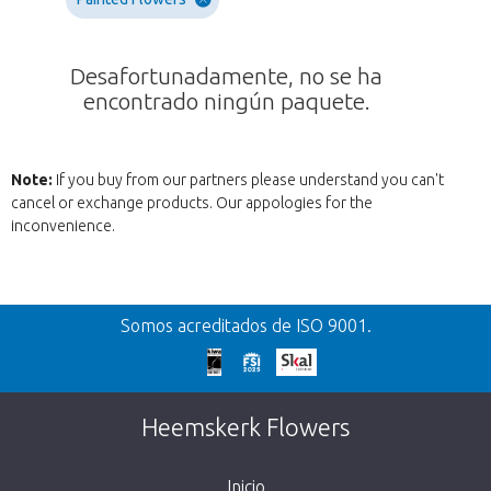
Desafortunadamente, no se ha
encontrado ningún paquete.
Note:
If you buy from our partners please understand you can't
cancel or exchange products. Our appologies for the
inconvenience.
Volver
Somos acreditados de ISO 9001.
¡Demasiado tarde!
Desafortunadamente, este artículo está
Heemskerk Flowers
agotado. Haz click en el botón de abajo para
volver a la tienda.
Inicio