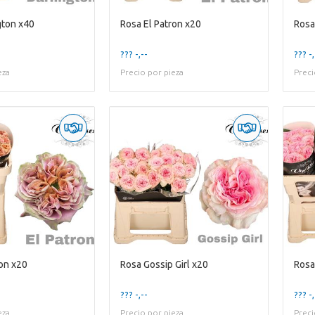
gton x40
Rosa El Patron x20
Rosa
??? -,--
??? -,
eza
Precio por pieza
Preci
ron x20
Rosa Gossip Girl x20
Rosa
??? -,--
??? -,
eza
Precio por pieza
Preci