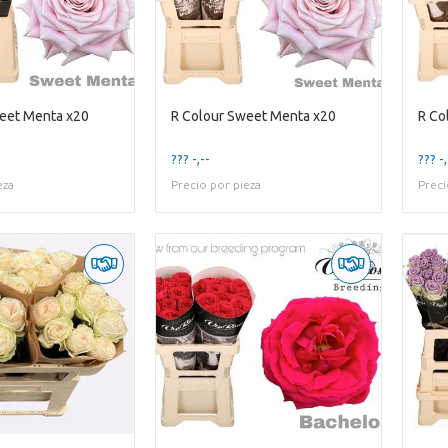
eet Menta x20
R Colour Sweet Menta x20
R Co
??? -,--
??? -,
eza
Precio por pieza
Preci