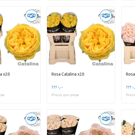
na x20
Rosa Catalina x20
Rosa
??? -,--
??? -,
eza
Precio por pieza
Preci