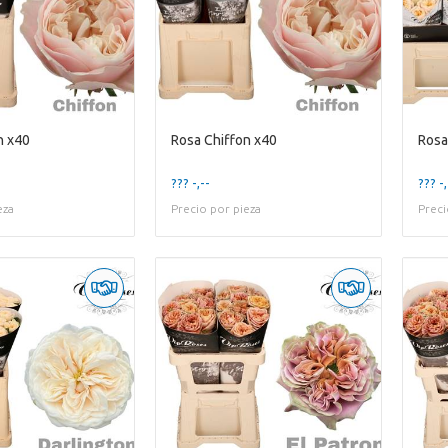
n x40
Rosa Chiffon x40
Rosa
??? -,--
??? -,
eza
Precio por pieza
Preci