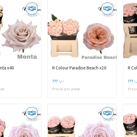
nta x40
R Colour Paradise Beach x20
R Co
??? -,--
??? -,
eza
Precio por pieza
Preci