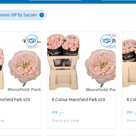
Roses VIP by Sassen
nsfield Park x20
R Colour Mansfield Park x20
R Co
??? -,--
??? -,
eza
Precio por pieza
Preci