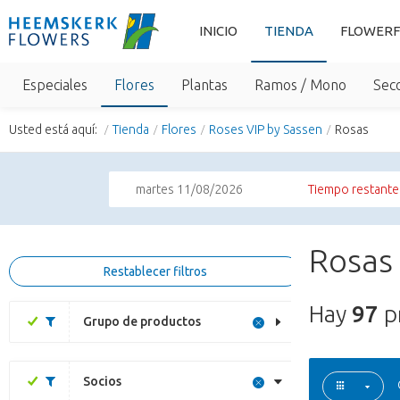
INICIO
TIENDA
FLOWERF
Especiales
Flores
Plantas
Ramos / Mono
Sec
Usted está aquí:
Tienda
Flores
Roses VIP by Sassen
Rosas
martes 11/08/2026
Tiempo restante 
Rosas 
Restablecer filtros
Hay
97
p
Grupo de productos
Socios