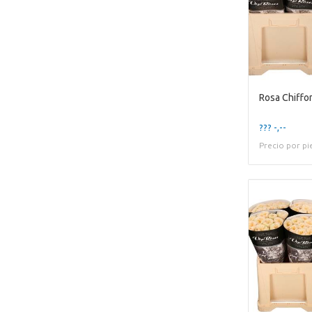
Rosa Chiffo
??? -,--
Precio por pi