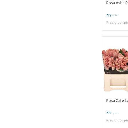
Rosa Asha 
??? -,--
Precio por pi
Rosa Cafe L
??? -,--
Precio por pi