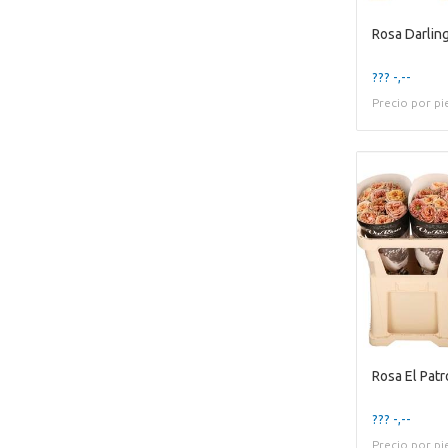
Rosa Darlin
??? -,--
Precio por pi
Rosa El Pat
??? -,--
Precio por pi