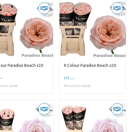
lour Paradise Beach x20
R Colour Paradise Beach x20
--
??? -,--
o por pieza
Precio por pieza