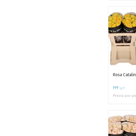
Rosa Catali
??? -,--
Precio por pi