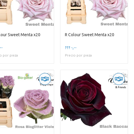
lour Sweet Menta x20
R Colour Sweet Menta x20
--
??? -,--
o por pieza
Precio por pieza