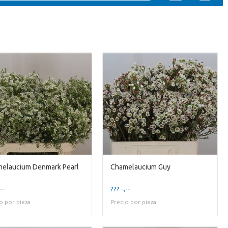
elaucium Denmark Pearl
Chamelaucium Guy
--
??? -,--
o por pieza
Precio por pieza