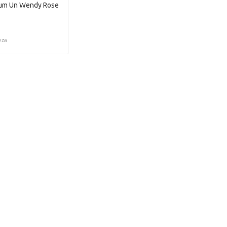
um Un Wendy Rose
eza
¡Demasiado tarde!
 está agotado. Haz click en el botón
Volver a la tienda