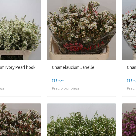
m Ivory Pearl hook
Chamelaucium Janelle
??? -,--
??? -,
eza
Precio por pieza
Preci