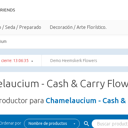
RIENDS
o / Seda / Preparado
Decoración / Arte Florístico.
cium
 cierre: 13:06:35
Demo Heemskerk Flowers
laucium - Cash & Carry Flo
roductor para
Chamelaucium - Cash & 
Ordenar por
Nombre de productos