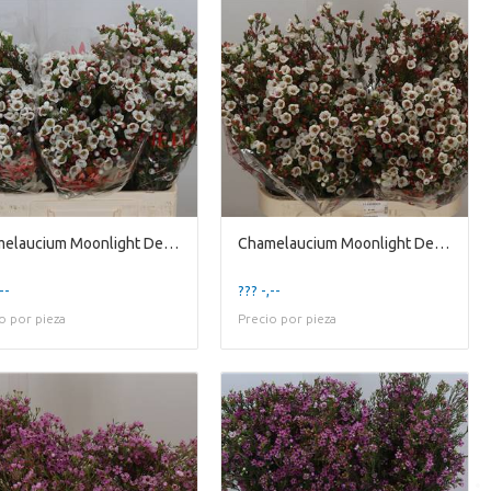
Chamelaucium Moonlight Delight
Chamelaucium Moonlight Delight
--
??? -,--
o por pieza
Precio por pieza