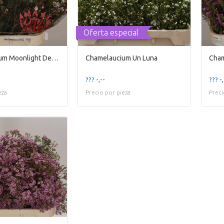
Oferta especial
Chamelaucium Moonlight Delight
Chamelaucium Un Luna
Cham
??? -,--
??? -,
eza
Precio por pieza
Preci