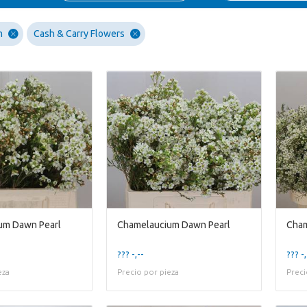
m
Cash & Carry Flowers
um Dawn Pearl
Chamelaucium Dawn Pearl
Cham
??? -,--
??? -,
eza
Precio por pieza
Preci