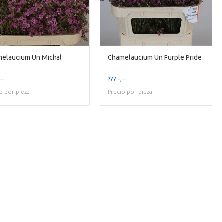
elaucium Un Michal
Chamelaucium Un Purple Pride
--
??? -,--
o por pieza
Precio por pieza