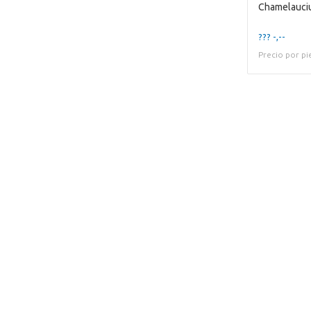
Chamelauci
??? -,--
Precio por pi
Desafortunadamente, este artículo