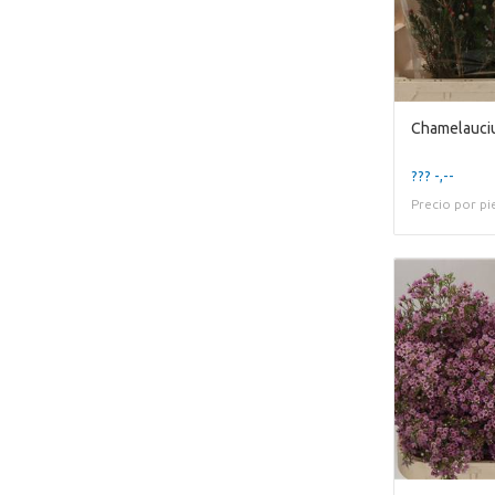
??? -,--
Precio por pi