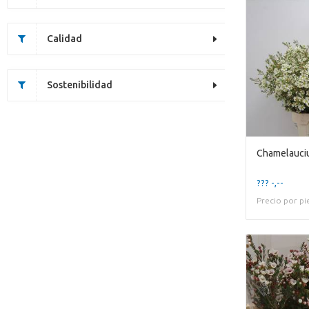
Calidad
Sostenibilidad
Chamelauciu
??? -,--
Precio por pi