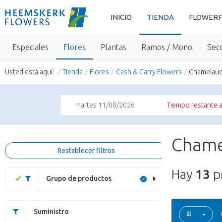
INICIO
TIENDA
FLOWERF
Especiales
Flores
Plantas
Ramos / Mono
Sec
Usted está aquí:
Tienda
Flores
Cash & Carry Flowers
Chamelau
martes 11/08/2026
Tiempo restante a
Chame
Restablecer filtros
Hay
13
p
Grupo de productos
Suministro