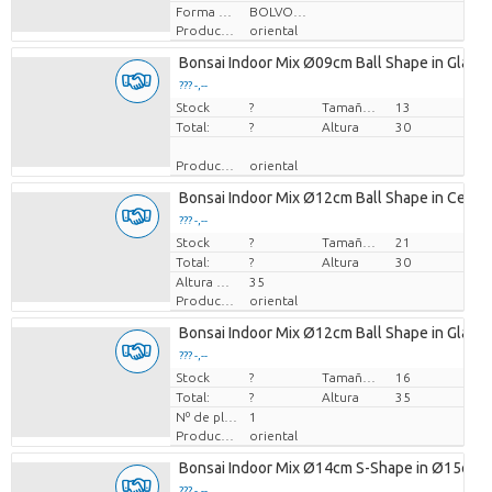
Forma de planta
BOLVORMIG
Productor
oriental
Bonsai Indoor Mix Ø09cm Ball Shape in Glass 
??? -,--
Stock
Precio por pieza
?
Tamaño de la maceta (cm)
13
Total:
?
Altura
30
Productor
oriental
Bonsai Indoor Mix Ø12cm Ball Shape in Ceram
??? -,--
Stock
Precio por pieza
?
Tamaño de la maceta (cm)
21
Total:
?
Altura
30
Altura de transporte
35
Productor
oriental
Bonsai Indoor Mix Ø12cm Ball Shape in Glass 
??? -,--
Stock
Precio por pieza
?
Tamaño de la maceta (cm)
16
Total:
?
Altura
35
Nº de plantas/maceta
1
Productor
oriental
Bonsai Indoor Mix Ø14cm S-Shape in Ø15cm 
??? -,--