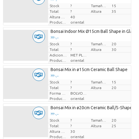
Stock
Precio por pieza
?
Tamaño de la maceta (cm)
15
Total:
?
Altura
35
Altura de transporte
40
Productor
oriental
Bonsai Indoor Mix Ø15cm Ball Shape in Glass
??? -,--
Stock
Precio por pieza
?
Tamaño de la maceta (cm)
20
Total:
?
Altura
30
Adiciones adicionales
MET PLANTEN PASPOORT
Productor
oriental
Bonsai Mix in ø15cm Ceramic Ball Shape
??? -,--
Stock
Precio por pieza
?
Tamaño de la maceta (cm)
15
Total:
?
Altura
20
Forma de planta
BOLVORMIG
Productor
oriental
Bonsai Mix in ø20cm Ceramic Ball/S-Shape
??? -,--
Stock
Precio por pieza
?
Tamaño de la maceta (cm)
20
Total:
?
Altura
25
Altura de transporte
30
Productor
oriental