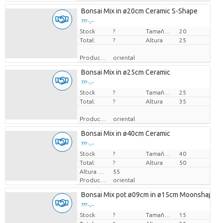
Bonsai Mix in ø20cm Ceramic S-Shape
??? -,--
Stock
Precio por pieza
?
Tamaño de la maceta (cm)
20
Total:
?
Altura
25
Productor
oriental
Bonsai Mix in ø25cm Ceramic
??? -,--
Stock
Precio por pieza
?
Tamaño de la maceta (cm)
25
Total:
?
Altura
35
Productor
oriental
Bonsai Mix in ø40cm Ceramic
??? -,--
Stock
Precio por pieza
?
Tamaño de la maceta (cm)
40
Total:
?
Altura
50
Altura de transporte
55
Productor
oriental
Bonsai Mix pot ø09cm in ø15cm Moonshape C
??? -,--
Stock
Precio por pieza
?
Tamaño de la maceta (cm)
15