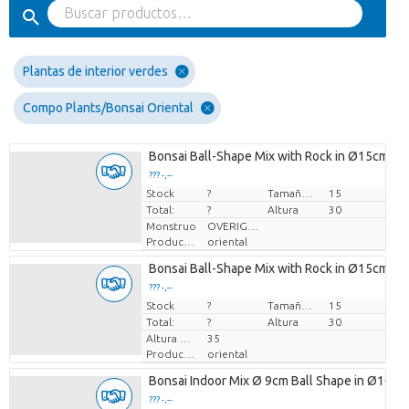
Plantas de interior verdes
Compo Plants/Bonsai Oriental
Bonsai Ball-Shape Mix with Rock in Ø15cm Ce
??? -,--
Stock
Precio por pieza
?
Tamaño de la maceta (cm)
15
Total:
?
Altura
30
Monstruo
OVERIGE POTVORMEN
Productor
oriental
Bonsai Ball-Shape Mix with Rock in Ø15cm Ce
??? -,--
Stock
Precio por pieza
?
Tamaño de la maceta (cm)
15
Total:
?
Altura
30
Altura de transporte
35
Productor
oriental
Bonsai Indoor Mix Ø 9cm Ball Shape in Ø10cm
??? -,--