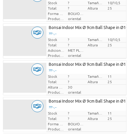
Stock
Precio por pieza
?
Tamaño de la maceta (cm)
10/10,5
Total:
?
Altura
25
Forma de planta
BOLVORMIG
Productor
oriental
Bonsai Indoor Mix Ø 9cm Ball Shape in Ø10cm
??? -,--
Stock
Precio por pieza
?
Tamaño de la maceta (cm)
10/10,5
Total:
?
Altura
25
Adiciones adicionales
MET PLANTEN PASPOORT
Productor
oriental
Bonsai Indoor Mix Ø 9cm Ball Shape in Ø11cm
??? -,--
Stock
Precio por pieza
?
Tamaño de la maceta (cm)
11
Total:
?
Altura
25
Altura de transporte
30
Productor
oriental
Bonsai Indoor Mix Ø 9cm Ball Shape in Ø11cm
??? -,--
Stock
Precio por pieza
?
Tamaño de la maceta (cm)
11
Total:
?
Altura
25
Forma de planta
BOLVORMIG
Productor
oriental