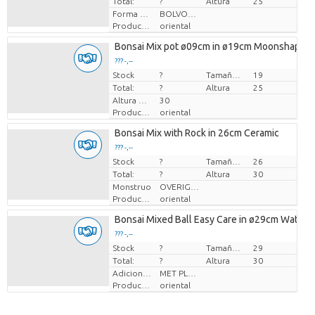
Total:
?
Altura
25
Forma de planta
BOLVORMIG
Productor
oriental
Bonsai Mix pot ø09cm in ø19cm Moonshape C
??? -,--
Stock
Precio por pieza
?
Tamaño de la maceta (cm)
19
Total:
?
Altura
25
Altura de transporte
30
Productor
oriental
Bonsai Mix with Rock in 26cm Ceramic
??? -,--
Stock
Precio por pieza
?
Tamaño de la maceta (cm)
26
Total:
?
Altura
30
Monstruo
OVERIGE POTVORMEN
Productor
oriental
Bonsai Mixed Ball Easy Care in ø29cm Waterfa
??? -,--
Stock
Precio por pieza
?
Tamaño de la maceta (cm)
29
Total:
?
Altura
30
Adiciones adicionales
MET PLANTEN PASPOORT
Productor
oriental