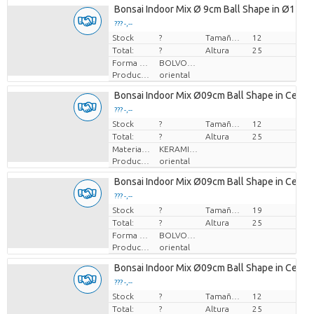
Bonsai Indoor Mix Ø 9cm Ball Shape in Ø12cm
??? -,--
Stock
Precio por pieza
?
Tamaño de la maceta (cm)
12
Total:
?
Altura
25
Forma de planta
BOLVORMIG
Productor
oriental
Bonsai Indoor Mix Ø09cm Ball Shape in Ceram
??? -,--
Stock
Precio por pieza
?
Tamaño de la maceta (cm)
12
Total:
?
Altura
25
Material de la maceta
KERAMIEK
Productor
oriental
Bonsai Indoor Mix Ø09cm Ball Shape in Ceram
??? -,--
Stock
Precio por pieza
?
Tamaño de la maceta (cm)
19
Total:
?
Altura
25
Forma de planta
BOLVORMIG
Productor
oriental
Bonsai Indoor Mix Ø09cm Ball Shape in Ceram
??? -,--
Stock
Precio por pieza
?
Tamaño de la maceta (cm)
12
Total:
?
Altura
25