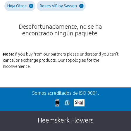
Hoja Otros
Roses VIP by Sassen
Desafortunadamente, no se ha
encontrado ningún paquete.
Note:
If you buy from our partners please understand you can't
cancel or exchange products. Our appologies for the
inconvenience.
Volver
Somos acreditados de ISO 9001.
¡Demasiado tarde!
Desafortunadamente, este artículo está
Heemskerk Flowers
agotado. Haz click en el botón de abajo para
volver a la tienda.