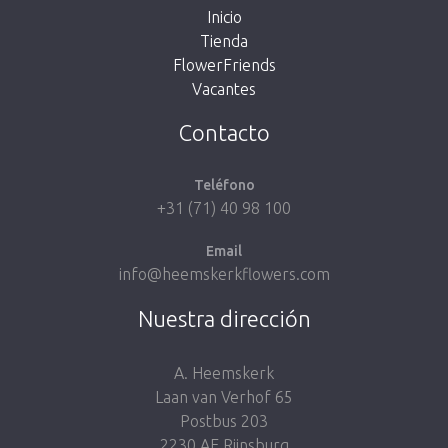
Inicio
Tienda
FlowerFriends
Vacantes
Volver a la tienda
Contacto
Teléfono
+31 (71) 40 98 100
Email
info@heemskerkflowers.com
Nuestra dirección
A. Heemskerk
Laan van Verhof 65
Postbus 203
2230 AE Rijnsburg