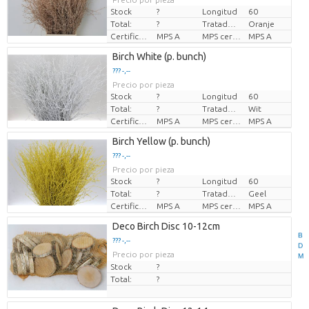
Stock
?
Longitud
60
Total:
?
Tratado de color
Oranje
Certificado MPS
MPS A
MPS certifikace.
MPS A
Birch White (p. bunch)
??? -,--
Precio por pieza
Stock
?
Longitud
60
Total:
?
Tratado de color
Wit
Certificado MPS
MPS A
MPS certifikace.
MPS A
Birch Yellow (p. bunch)
??? -,--
Precio por pieza
Stock
?
Longitud
60
Total:
?
Tratado de color
Geel
Certificado MPS
MPS A
MPS certifikace.
MPS A
Deco Birch Disc 10-12cm
B
??? -,--
D
Precio por pieza
M
Stock
?
Total:
?