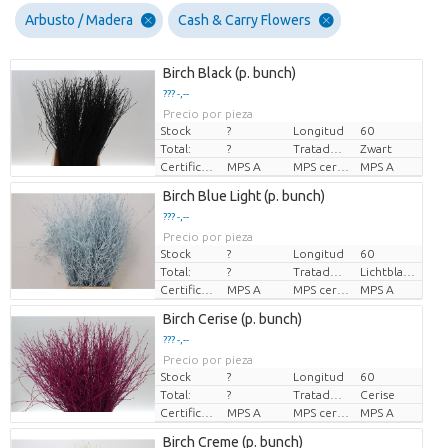
Arbusto / Madera
Cash & Carry Flowers
Birch Black (p. bunch)
??? -,--
Precio por pieza
Stock
?
Longitud
60
Total:
?
Tratado de color
Zwart
Certificado MPS
MPS A
MPS certifikace.
MPS A
Birch Blue Light (p. bunch)
??? -,--
Precio por pieza
Stock
?
Longitud
60
Total:
?
Tratado de color
Lichtblauw
Certificado MPS
MPS A
MPS certifikace.
MPS A
Birch Cerise (p. bunch)
??? -,--
Precio por pieza
Stock
?
Longitud
60
Total:
?
Tratado de color
Cerise
Certificado MPS
MPS A
MPS certifikace.
MPS A
Birch Creme (p. bunch)