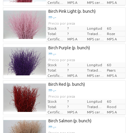
Certificado MPS
MPS A
MPS certifikace.
MPS A
Birch Pink Light (p. bunch)
??? -,--
Precio por pieza
Stock
?
Longitud
60
Total:
?
Tratado de color
Roze
Certificado MPS
MPS A
MPS certifikace.
MPS A
Birch Purple (p. bunch)
??? -,--
Precio por pieza
Stock
?
Longitud
60
Total:
?
Tratado de color
Paars
Certificado MPS
MPS A
MPS certifikace.
MPS A
Birch Red (p. bunch)
??? -,--
Precio por pieza
Stock
?
Longitud
60
Total:
?
Tratado de color
Rood
Certificado MPS
MPS A
MPS certifikace.
MPS A
Birch Salmon (p. bunch)
??? -,--
Precio por pieza