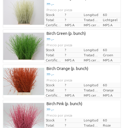
??? -,--
Precio por pieza
Stock
?
Longitud
60
Total:
?
Tratado de color
Lichtgeel
Certificado MPS
MPS A
MPS certifikace.
MPS A
Birch Green (p. bunch)
??? -,--
Precio por pieza
Stock
?
Longitud
60
Total:
?
Tratado de color
Groen
Certificado MPS
MPS A
MPS certifikace.
MPS A
Birch Orange (p. bunch)
??? -,--
Precio por pieza
Stock
?
Longitud
60
Total:
?
Tratado de color
Oranje
Certificado MPS
MPS A
MPS certifikace.
MPS A
Birch Pink (p. bunch)
??? -,--
Precio por pieza
Stock
?
Longitud
60
Total:
?
Tratado de color
Roze