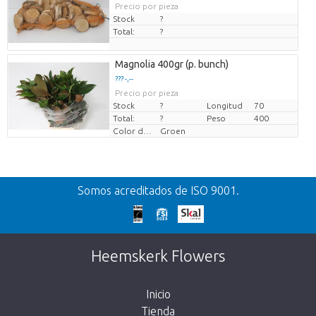
Precio por pieza
Stock
?
Total:
?
Magnolia 400gr (p. bunch)
??? -,--
Precio por pieza
Stock
?
Longitud
70
Total:
?
Peso
400
Color de la flor
Groen
Volver
Somos acreditados de ISO 9001.
¡Demasiado tarde!
Desafortunadamente, este artículo está
Heemskerk Flowers
agotado. Haz click en el botón de abajo para
volver a la tienda.
Inicio
Tienda