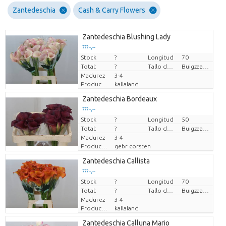
Zantedeschia
Cash & Carry Flowers
Zantedeschia Blushing Lady
??? -,--
Stock
Precio por pieza
?
Longitud
70
Total:
?
Tallo de flor de flexibilidad
Buigzaamheid geen
Madurez
3-4
Productor
kallaland
Zantedeschia Bordeaux
??? -,--
Stock
Precio por pieza
?
Longitud
50
Total:
?
Tallo de flor de flexibilidad
Buigzaamheid < 90 graden
Madurez
3-4
Productor
gebr corsten
Zantedeschia Callista
??? -,--
Stock
Precio por pieza
?
Longitud
70
Total:
?
Tallo de flor de flexibilidad
Buigzaamheid geen
Madurez
3-4
Productor
kallaland
Zantedeschia Calluna Mario