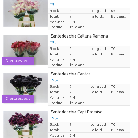
??? -,--
Stock
Precio por pieza
?
Longitud
65
Total:
?
Tallo de flor de flexibilidad
Buigzaamheid geen
Madurez
3-4
Productor
kallaland
Zantedeschia Calluna Ramona
??? -,--
Stock
Precio por pieza
?
Longitud
70
Total:
?
Tallo de flor de flexibilidad
Buigzaamheid geen
Madurez
3-4
Oferta especial
Productor
kallaland
Zantedeschia Cantor
??? -,--
Stock
Precio por pieza
?
Longitud
70
Total:
?
Tallo de flor de flexibilidad
Buigzaamheid geen
Madurez
3-4
Oferta especial
Productor
kallaland
Zantedeschia Capt Promise
??? -,--
Stock
Precio por pieza
?
Longitud
70
Total:
?
Tallo de flor de flexibilidad
Buigzaamheid geen
Madurez
3-4