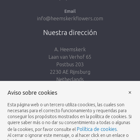
Email
info@heemskerkflowers.com
Nuestra dirección
A. Heemskerk
Laan van Verhof 65
Postbus 203
2230 AE Rijnsburg
Netherlands
×
Síguenos:
Aviso sobre cookies
Esta página web o un tercero utiliza coockies, las cuales son
necesarias para el correcto funcionamiento y requeridas para
conseguir los propósitos mostrados en la política de cookies. Si
quiere saber más o no dar su consentimiento a todas o algunas
Política de cookies
de la cookies, por favor consulte el
.
Heemskerk Flowers
Términos y condiciones
© 2026 -
Al cerrar o ignorar este mensaje, o al hacer click en un enlace o