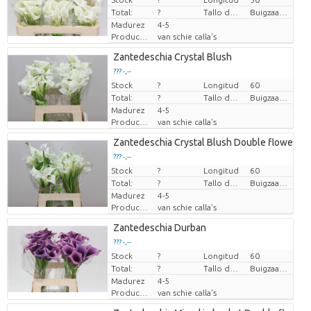
Total:
?
Tallo de flor de flexibilidad
Buigzaamheid < 90 graden
Madurez
4-5
Productor
van schie calla's
Zantedeschia Crystal Blush
??? -,--
Stock
Precio por pieza
?
Longitud
60
Total:
?
Tallo de flor de flexibilidad
Buigzaamheid < 90 graden
Madurez
4-5
Productor
van schie calla's
Zantedeschia Crystal Blush Double flowered
??? -,--
Stock
Precio por pieza
?
Longitud
60
Total:
?
Tallo de flor de flexibilidad
Buigzaamheid < 90 graden
Madurez
4-5
Productor
van schie calla's
Zantedeschia Durban
??? -,--
Stock
Precio por pieza
?
Longitud
60
Total:
?
Tallo de flor de flexibilidad
Buigzaamheid < 90 graden
Madurez
4-5
Productor
van schie calla's