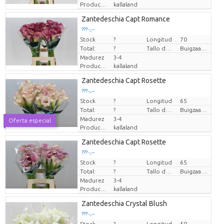
Productor
kallaland
Zantedeschia Capt Romance
??? -,--
Stock
Precio por pieza
?
Longitud
70
Total:
?
Tallo de flor de flexibilidad
Buigzaamheid geen
Madurez
3-4
Productor
kallaland
Zantedeschia Capt Rosette
??? -,--
Stock
Precio por pieza
?
Longitud
65
Total:
?
Tallo de flor de flexibilidad
Buigzaamheid geen
Madurez
3-4
Oferta especial
Productor
kallaland
Zantedeschia Capt Rosette
??? -,--
Stock
Precio por pieza
?
Longitud
65
Total:
?
Tallo de flor de flexibilidad
Buigzaamheid geen
Madurez
3-4
Productor
kallaland
Zantedeschia Crystal Blush
??? -,--
Stock
Precio por pieza
?
Longitud
50