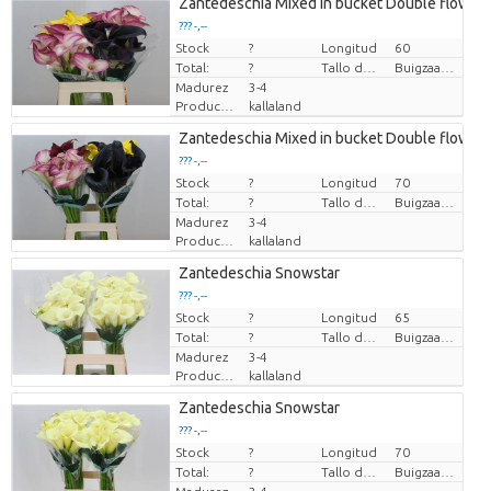
Zantedeschia Mixed in bucket Double flower
??? -,--
Stock
Precio por pieza
?
Longitud
60
Total:
?
Tallo de flor de flexibilidad
Buigzaamheid geen
Madurez
3-4
Productor
kallaland
Zantedeschia Mixed in bucket Double flower
??? -,--
Stock
Precio por pieza
?
Longitud
70
Total:
?
Tallo de flor de flexibilidad
Buigzaamheid geen
Madurez
3-4
Productor
kallaland
Zantedeschia Snowstar
??? -,--
Stock
Precio por pieza
?
Longitud
65
Total:
?
Tallo de flor de flexibilidad
Buigzaamheid geen
Madurez
3-4
Productor
kallaland
Zantedeschia Snowstar
??? -,--
Stock
Precio por pieza
?
Longitud
70
Total:
?
Tallo de flor de flexibilidad
Buigzaamheid geen