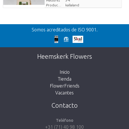
Madurez
3-4
Productor
kallaland
Volver
Somos acreditados de ISO 9001.
¡Demasiado tarde!
Desafortunadamente, este artículo está
Heemskerk Flowers
agotado. Haz click en el botón de abajo para
volver a la tienda.
Inicio
Tienda
FlowerFriends
Vacantes
Volver a la tienda
Contacto
Teléfono
+31 (71) 40 98 100