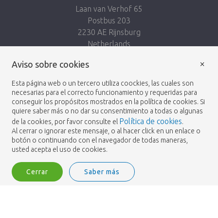
Laan van Verhof 65
Postbus 203
2230 AE Rijnsburg
Netherlands
×
Síguenos:
Aviso sobre cookies
Esta página web o un tercero utiliza coockies, las cuales son
necesarias para el correcto funcionamiento y requeridas para
conseguir los propósitos mostrados en la política de cookies. Si
quiere saber más o no dar su consentimiento a todas o algunas
Política de cookies
de la cookies, por favor consulte el
.
Heemskerk Flowers
Términos y condiciones
© 2026 -
Al cerrar o ignorar este mensaje, o al hacer click en un enlace o
botón o continuando con el navegador de todas maneras,
Política de privacidad
usted acepta el uso de cookies.
Cerrar
Saber más
Heemskerk Flowers is a trading name of BGH A.Heemskerk AZN b.v.
2
Iniciar sesión
Filtro