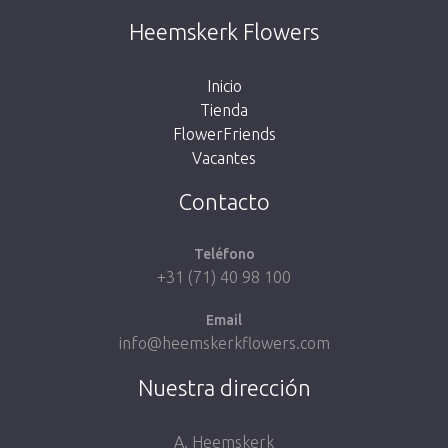
Desafortunadamente, este artículo está
Heemskerk Flowers
agotado. Haz click en el botón de abajo para
volver a la tienda.
Inicio
Tienda
FlowerFriends
Vacantes
Volver a la tienda
Contacto
Teléfono
+31 (71) 40 98 100
Email
info@heemskerkflowers.com
Nuestra dirección
A. Heemskerk