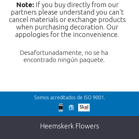
Note:
If you buy directly from our
partners please understand you can't
cancel materials or exchange products
when purchasing decoration. Our
appologies for the inconvenience.
Desafortunadamente, no se ha
encontrado ningún paquete.
Volver
Somos acreditados de ISO 9001.
¡Demasiado tarde!
Desafortunadamente, este artículo está
Heemskerk Flowers
agotado. Haz click en el botón de abajo para
volver a la tienda.