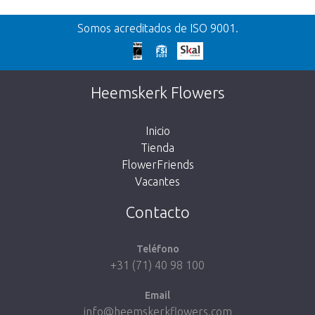
Volver
Somos acreditados de ISO 9001.
¡Demasiado tarde!
Desafortunadamente, este artículo está
Heemskerk Flowers
agotado. Haz click en el botón de abajo para
volver a la tienda.
Inicio
Tienda
FlowerFriends
Vacantes
Volver a la tienda
Contacto
Teléfono
+31 (71) 40 98 100
Email
info@heemskerkflowers.com