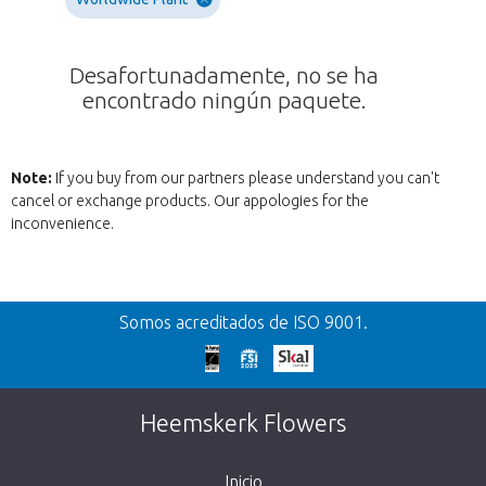
Desafortunadamente, no se ha
encontrado ningún paquete.
Note:
If you buy from our partners please understand you can't
cancel or exchange products. Our appologies for the
inconvenience.
Volver
Somos acreditados de ISO 9001.
¡Demasiado tarde!
Desafortunadamente, este artículo está
Heemskerk Flowers
agotado. Haz click en el botón de abajo para
volver a la tienda.
Inicio