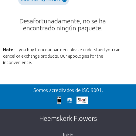
Desafortunadamente, no se ha
encontrado ningún paquete.
Note:
If you buy from our partners please understand you can't
cancel or exchange products. Our appologies for the
inconvenience.
Volver
Somos acreditados de ISO 9001.
¡Demasiado tarde!
Desafortunadamente, este artículo está
Heemskerk Flowers
agotado. Haz click en el botón de abajo para
volver a la tienda.
Inicio